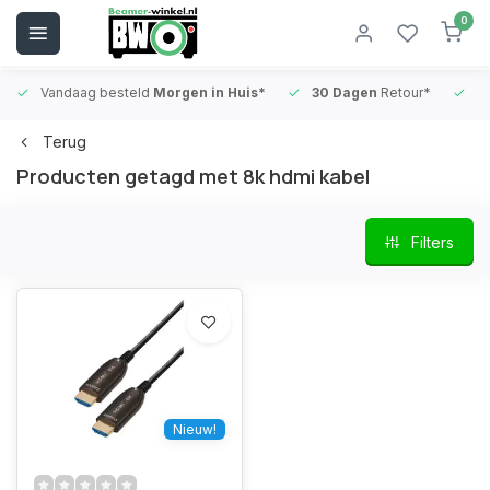
0
Vandaag besteld
Morgen in Huis*
30 Dagen
Retour*
B
Terug
Producten getagd met 8k hdmi kabel
Filters
Nieuw!