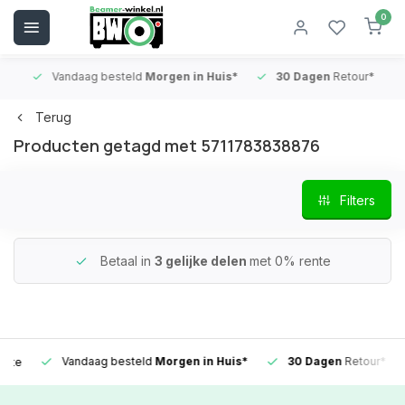
0
Vandaag besteld
Morgen in Huis*
30 Dagen
Retour*
B
Terug
Producten getagd met 5711783838876
Filters
Betaal in
3 gelijke delen
met 0% rente
Vandaag besteld
Morgen in Huis*
30 Dagen
Retour*