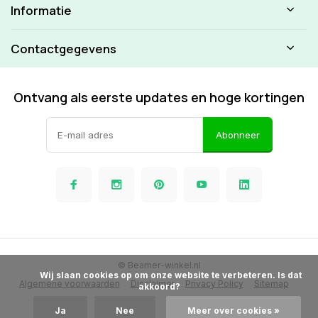
Informatie
Contactgegevens
Ontvang als eerste updates en hoge kortingen
Abonneer
© Beamer-winkel.nl
            Wij slaan cookies op om onze website te verbeteren. Is dat 
Algemene voorwaarden
Disclaimer
Privacy Policy
Sitemap
akkoord?

Ja
Nee
Meer over cookies »