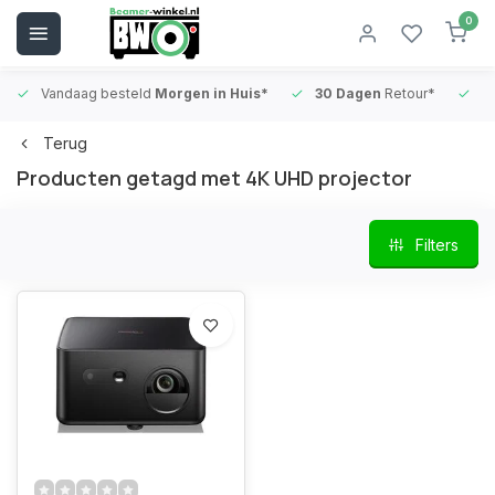
0
Vandaag besteld
Morgen in Huis*
30 Dagen
Retour*
B
Terug
Producten getagd met 4K UHD projector
Filters