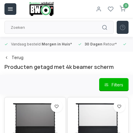
0
Vandaag besteld
Morgen in Huis*
30 Dagen
Retour*
B
Terug
Producten getagd met 4k beamer scherm
Filters