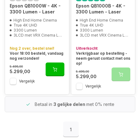
Epson QB1000W - 4K -
Epson QB1000B - 4K -
3300 Lumen - Laser
3300 Lumen - Laser
High End Home Cinema
High End Home Cinema
True 4K UHD
True 4K UHD
3300 Lumen
3300 Lumen
3LCD met VRX Cinema Lens
3LCD met VRX Cinema Lens
Nog 2 over, bestel snel!
Uitverkocht
Voor 18:00 besteld, vandaag
Verkrijgbaar op bestelling -
nog verzonden!
neem gerust contact met ons
op!
5.499,00
5.299,00
5.499,00
5.299,00
Vergelijk
Vergelijk
Betaal in
3 gelijke delen
met 0% rente
1