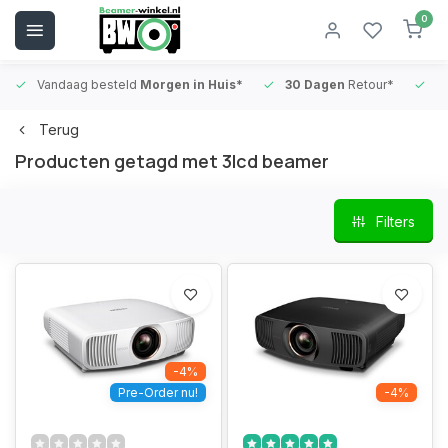
0
Vandaag besteld
Morgen in Huis*
30 Dagen
Retour*
B
Terug
Producten getagd met 3lcd beamer
Filters
-4%
Pre-Order nu!
-4%