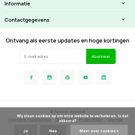
Informatie
Contactgegevens
Ontvang als eerste updates en hoge kortingen
Abonneer
© Beamer-winkel.nl
            Wij slaan cookies op om onze website te verbeteren. Is dat 
Algemene voorwaarden
Disclaimer
Privacy Policy
Sitemap
akkoord?

Ja
Nee
Meer over cookies »