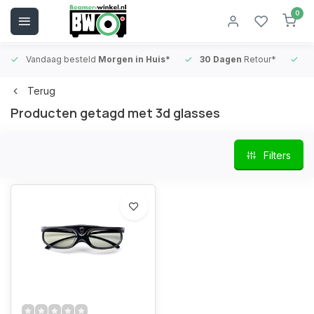
0
Vandaag besteld
Morgen in Huis*
30 Dagen
Retour*
B
Terug
Producten getagd met 3d glasses
Filters