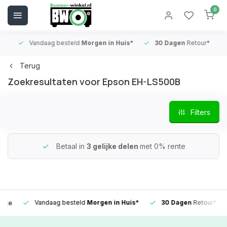
0
Vandaag besteld
Morgen in Huis*
30 Dagen
Retour*
B
Terug
Zoekresultaten voor Epson EH-LS500B
Filters
Betaal in
3 gelijke delen
met 0% rente
Vandaag besteld
Morgen in Huis*
30 Dagen
Retour*