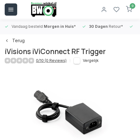
0
Vandaag besteld
Morgen in Huis*
30 Dagen
Retour*
B
Terug
iVisions iViConnect RF Trigger
0/10 (0 Reviews)
Vergelijk