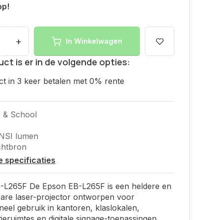
op!
+
In Winkelwagen
uct is er in de volgende opties:
ct in 3 keer betalen met 0% rente
 & School
NSI lumen
ichtbron
le specificaties
-L265F De Epson EB-L265F is een heldere en
are laser-projector ontworpen voor
neel gebruik in kantoren, klaslokalen,
ieruimtes en digitale signage-toepassingen.