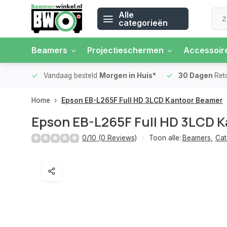
Alle
categorieën
Beamers
Projectieschermen
Accessoir
 rente
Vandaag besteld
Morgen in Huis*
30 Dagen
Ret
Home
Epson EB-L265F Full HD 3LCD Kantoor Beamer
Epson EB-L265F Full HD 3LCD 
0/10 (0 Reviews)
Toon alle:
Beamers
,
Cat