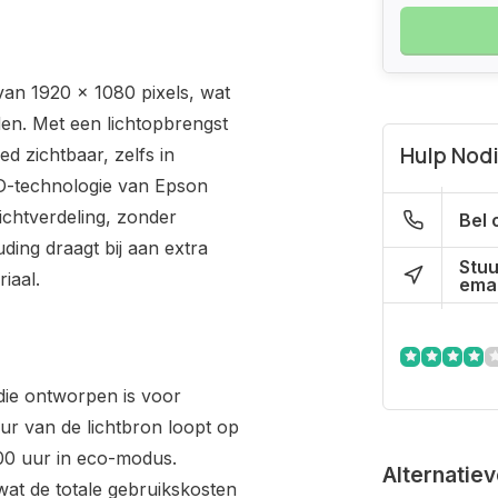
van 1920 x 1080 pixels, wat
den. Met een lichtopbrengst
Hulp Nod
d zichtbaar, zelfs in
CD-technologie van Epson
lichtverdeling, zonder
Bel 
ding draagt bij aan extra
Stuu
iaal.
emai
 die ontworpen is voor
r van de lichtbron loopt op
000 uur in eco-modus.
Alternatie
wat de totale gebruikskosten