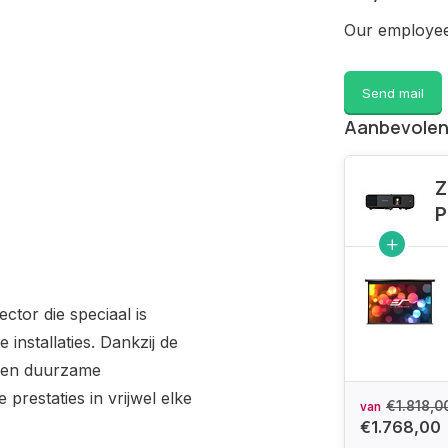
Our employee 
Send mail
Aanbevolen
Z
P
ctor die speciaal is
 installaties. Dankzij de
e en duurzame
prestaties in vrijwel elke
€1.818,0
van
€1.768,00