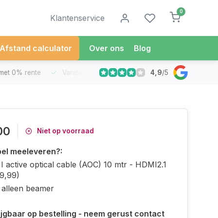
0
Klantenservice
Afstand calculator
Over ons
Blog
4,9
/
5
met 0% rente
Vandaag besteld
Morgen in Huis*
30 Dag
00
Niet op voorraad
el meeleveren?:
 active optical cable (AOC) 10 mtr - HDMI2.1
9,99)
 alleen beamer
ijgbaar op bestelling - neem gerust contact