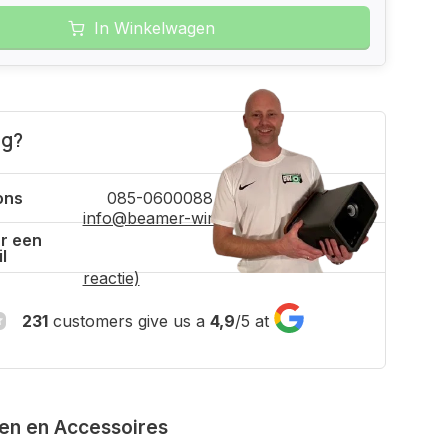
In Winkelwagen
ig?
ons
085-0600088
info@beamer-winkel.nl
(binnen 4 uur
r een
l
reactie)
231
customers give us a
4,9
/
5
at
ven en Accessoires