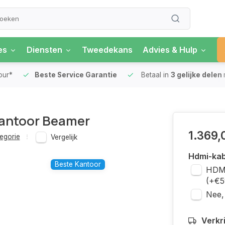
es
Diensten
Tweedekans
Advies & Hulp
our*
Beste Service Garantie
Betaal in
3 gelijke delen
Kantoor Beamer
1.369,
egorie
Vergelijk
Hdmi-kab
Beste Kantoor
HDMI
(+€5
Nee,
Verkr