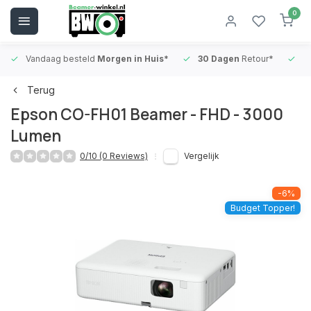
0
Vandaag besteld
Morgen in Huis*
30 Dagen
Retour*
B
Terug
Epson CO-FH01 Beamer - FHD - 3000
Lumen
0/10 (0 Reviews)
Vergelijk
-6%
Budget Topper!