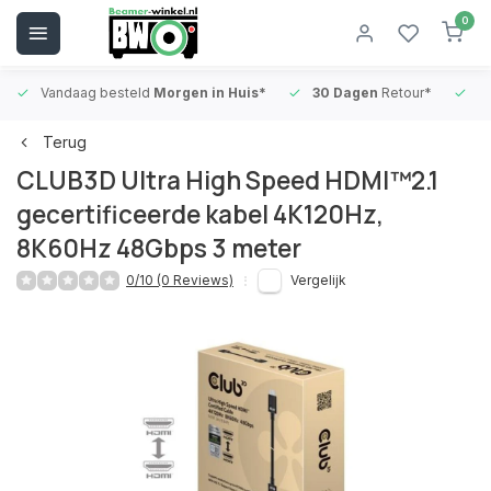
0
Vandaag besteld
Morgen in Huis*
30 Dagen
Retour*
B
Terug
CLUB3D Ultra High Speed ​​HDMI™2.1
gecertificeerde kabel 4K120Hz,
8K60Hz 48Gbps 3 meter
0/10 (0 Reviews)
Vergelijk