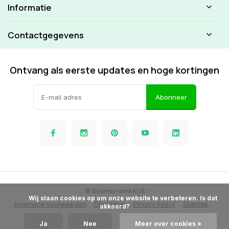
Informatie
Contactgegevens
Ontvang als eerste updates en hoge kortingen
Abonneer
© Beamer-winkel.nl
            Wij slaan cookies op om onze website te verbeteren. Is dat 
Algemene voorwaarden
Disclaimer
Privacy Policy
Sitemap
akkoord?

Ja
Nee
Meer over cookies »