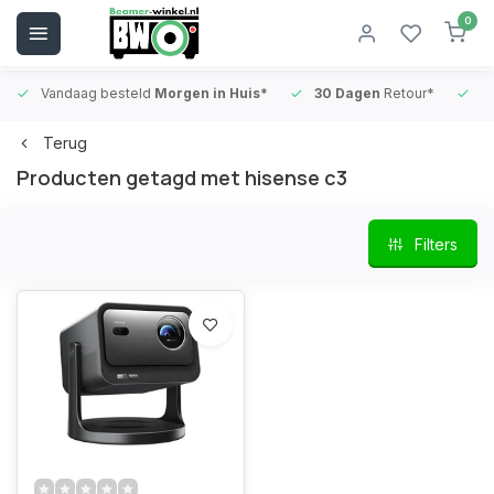
0
Vandaag besteld
Morgen in Huis*
30 Dagen
Retour*
B
Terug
Producten getagd met hisense c3
Filters