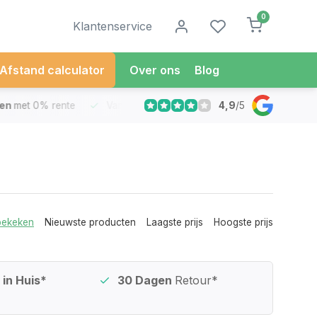
0
Klantenservice
Afstand calculator
Over ons
Blog
4,9
/
5
met 0% rente
Vandaag besteld
Morgen in Huis*
30 Dag
bekeken
Nieuwste producten
Laagste prijs
Hoogste prijs
in Huis*
30 Dagen
Retour*