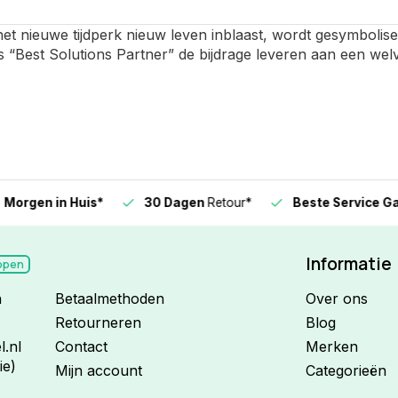
het nieuwe tijdperk nieuw leven inblaast, wordt gesymbolis
s “Best Solutions Partner” de bijdrage leveren aan een we
n in Huis*
30 Dagen
Retour*
Beste Service Garanti
Informatie
open
n
Betaalmethoden
Over ons
Retourneren
Blog
.nl
Contact
Merken
ie)
Mijn account
Categorieën