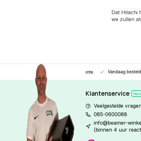
Dat Hitachi 
we zullen al
Vandaag besteld
Morge
Betaal in
3 gelijke delen
met 0% rente
Klantenservice
nu 
Veelgestelde vrage
085-0600088
info@beamer-winkel
(binnen 4 uur react