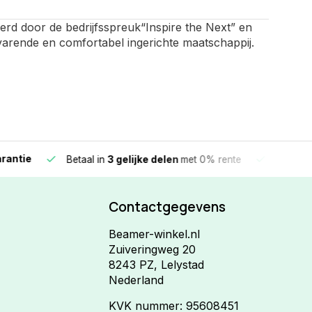
eerd door de bedrijfsspreuk“Inspire the Next” en
lvarende en comfortabel ingerichte maatschappij.
e
Vandaag beste
Betaal in
3 gelijke delen
met 0% rente
Contactgegevens
Beamer-winkel.nl
Zuiveringweg 20
8243 PZ, Lelystad
Nederland
KVK nummer: 95608451