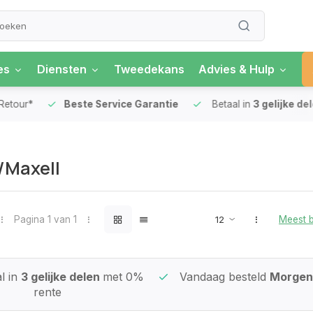
es
Diensten
Tweedekans
Advies & Hulp
our*
Beste Service Garantie
Betaal in
3 gelijke delen
/Maxell
Pagina 1 van 1
Meest 
l in
3 gelijke delen
met 0%
Vandaag besteld
Morgen 
rente