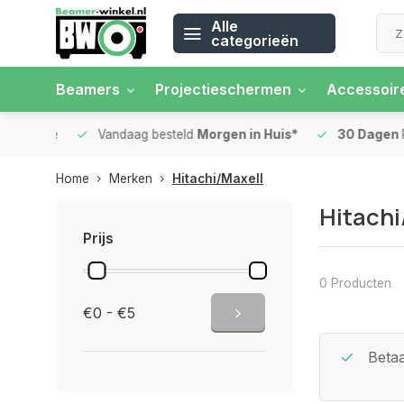
Alle
categorieën
Beamers
Projectieschermen
Accessoir
 rente
Vandaag besteld
Morgen in Huis*
30 Dagen
Ret
Home
Merken
Hitachi/Maxell
Hitachi
Prijs
0 Producten
€0 - €5
Beste Service Garantie
Betaa