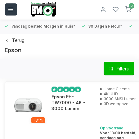
0
Vandaag besteld
Morgen in Huis*
30 Dagen
Retour*
B
Terug
Epson
Filters
Home Cinema
4K UHD
Epson EH-
3000 ANSI Lumen
TW7000 - 4K -
3D weergave
3000 Lumen
-31%
Op voorraad
Voor 18:00 besteld,
vandaag nog