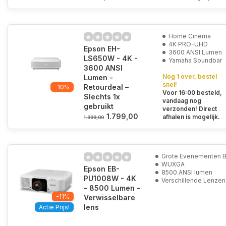
Home Cinema
4K PRO-UHD
Epson EH-
3600 ANSI Lumen
LS650W - 4K -
Yamaha Soundbar
3600 ANSI
Nog 1 over, bestel
Lumen -
snel!
Retourdeal –
-10%
Voor 16:00 besteld,
Slechts 1x
vandaag nog
gebruikt
verzonden! Direct
1.799,00
afhalen is mogelijk.
1.999,00
Grote Evenementen 
WUXGA
Epson EB-
8500 ANSI lumen
PU1008W - 4K
Verschillende Lenzen
- 8500 Lumen -
-11%
Verwisselbare
lens
Actie Prijs!