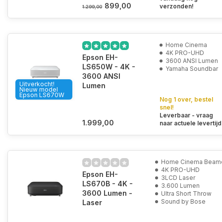
899,00
verzonden!
1.299,00
Home Cinema
4K PRO-UHD
Epson EH-
3600 ANSI Lumen
LS650W - 4K -
Yamaha Soundbar
3600 ANSI
Uitverkocht!
Lumen
Nieuw model
Epson LS670W
Nog 1 over, bestel
snel!
Leverbaar - vraag
1.999,00
naar actuele levertijd
Home Cinema Beam
4K PRO-UHD
Epson EH-
3LCD Laser
LS670B - 4K -
3.600 Lumen
3600 Lumen -
Ultra Short Throw
Sound by Bose
Laser