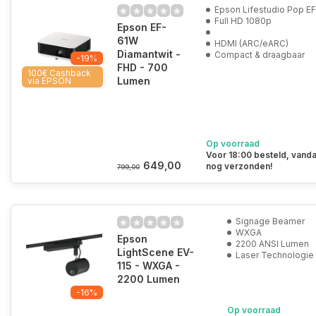
Epson Lifestudio Pop E
Full HD 1080p
Epson EF-
61W
HDMI (ARC/eARC)
Diamantwit -
Compact & draagbaar
-19%
FHD - 700
100€ Cashback
Lumen
via EPSON
Op voorraad
Voor 18:00 besteld, vand
649,00
nog verzonden!
799,00
Signage Beamer
WXGA
Epson
2200 ANSI Lumen
LightScene EV-
Laser Technologie
115 - WXGA -
2200 Lumen
-16%
Op voorraad