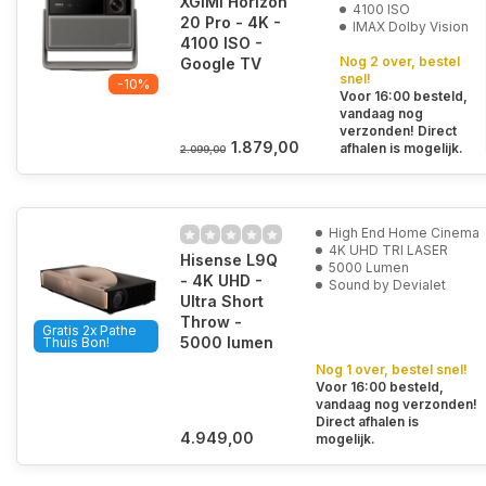
XGIMI Horizon
4100 ISO
20 Pro - 4K -
IMAX Dolby Vision
4100 ISO -
Nog 2 over, bestel
Google TV
snel!
-10%
Voor 16:00 besteld,
vandaag nog
verzonden! Direct
1.879,00
afhalen is mogelijk.
2.099,00
High End Home Cinema
4K UHD TRI LASER
Hisense L9Q
5000 Lumen
- 4K UHD -
Sound by Devialet
Ultra Short
Throw -
Gratis 2x Pathe
5000 lumen
Thuis Bon!
Nog 1 over, bestel snel!
Voor 16:00 besteld,
vandaag nog verzonden!
Direct afhalen is
4.949,00
mogelijk.