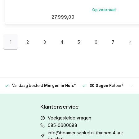
Op voorraad
27.999,00
1
2
3
4
5
6
7
Vandaag besteld
Morgen in Huis*
30 Dagen
Retour*
Klantenservice
Veelgestelde vragen
085-0600088
info@beamer-winkel.nl
(binnen 4 uur
reactie)