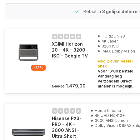
Betaal in
3 gelijke delen
me
HORIZON 20
4K Laser
XGIMI Horizon
3200 ISO
20 - 4K - 3200
IMAX Dolby Vision
ISO - Google TV
Nog 2 over, bestel
snel!
-13%
Voor 16:00 besteld,
vandaag nog
verzonden! Direct
1.479,00
afhalen is mogelijk.
1.699,00
Home Cinema
4K UHD HDR10+
Hisense PX3-
3000 ANSI Lumen
PRO - 4K -
Dolby Vision & IMAX En
3000 ANSI -
Ultra Short