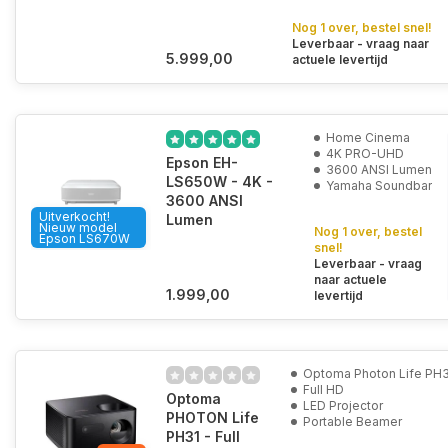
Nog 1 over, bestel snel!
Leverbaar - vraag naar
5.999,00
actuele levertijd
Home Cinema
4K PRO-UHD
Epson EH-
3600 ANSI Lumen
LS650W - 4K -
Yamaha Soundbar
3600 ANSI
Uitverkocht!
Lumen
Nieuw model
Nog 1 over, bestel
Epson LS670W
snel!
Leverbaar - vraag
naar actuele
1.999,00
levertijd
Optoma Photon Life PH
Full HD
Optoma
LED Projector
PHOTON Life
Portable Beamer
PH31 - Full