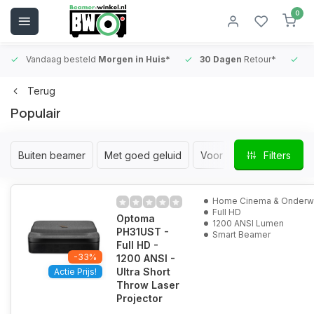
0
Vandaag besteld
Morgen in Huis*
30 Dagen
Retour*
B
Terug
Populair
Buiten beamer
Met goed geluid
Voor de slaapkamer
Filters
Home Cinema & Onder
Full HD
Optoma
1200 ANSI Lumen
PH31UST -
Smart Beamer
Full HD -
-33%
1200 ANSI -
Ultra Short
Actie Prijs!
Throw Laser
Projector