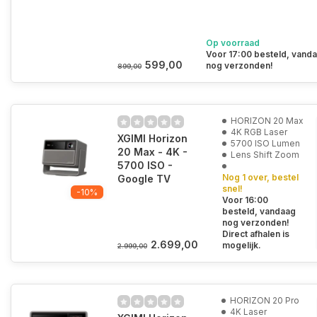
Op voorraad
Voor 17:00 besteld, vand
599,00
nog verzonden!
899,00
HORIZON 20 Max
4K RGB Laser
XGIMI Horizon
5700 ISO Lumen
20 Max - 4K -
Lens Shift Zoom
5700 ISO -
Nog 1 over, bestel
Google TV
snel!
-10%
Voor 16:00
besteld, vandaag
nog verzonden!
Direct afhalen is
2.699,00
mogelijk.
2.999,00
HORIZON 20 Pro
4K Laser