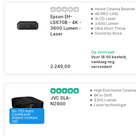
Home Cinema Beamer
4K PRO-UHD
Epson EH-
3LCD Laser
LS670B - 4K -
3.600 Lumen
3600 Lumen -
Ultra Short Throw
Sound by Bose
Laser
Op voorraad
Voor 18:00 besteld,
vandaag nog
2.249,00
verzonden!
High End Home Cinema
8K e-Shift
JVC DLA-
3300 Lumen
NZ900
Laser technologie
Nu 750 euro
Cashback!
(neem contact
op)