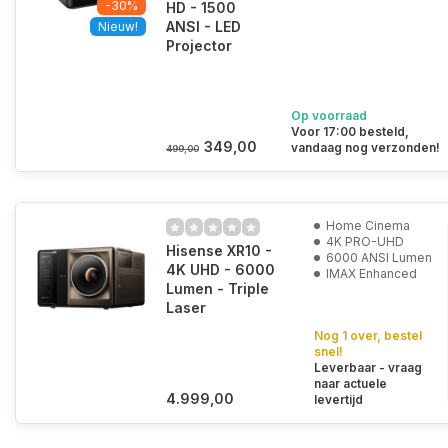
-30%
HD - 1500
ANSI - LED
Nieuw!
Projector
Op voorraad
Voor 17:00 besteld,
349,00
vandaag nog verzonden!
499,00
Home Cinema
4K PRO-UHD
Hisense XR10 -
6000 ANSI Lumen
4K UHD - 6000
IMAX Enhanced
Lumen - Triple
Laser
Nog 1 over, bestel
snel!
Leverbaar - vraag
naar actuele
4.999,00
levertijd