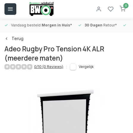
0
Vandaag besteld
Morgen in Huis*
30 Dagen
Retour*
B
Terug
Adeo Rugby Pro Tension 4K ALR
(meerdere maten)
0/10 (0 Reviews)
Vergelijk