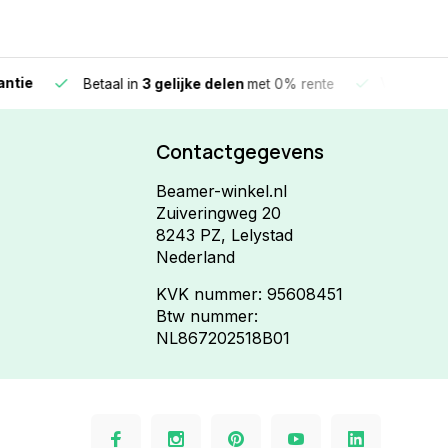
e
Vandaag beste
Betaal in
3 gelijke delen
met 0% rente
Contactgegevens
Beamer-winkel.nl
Zuiveringweg 20
8243 PZ, Lelystad
Nederland
KVK nummer: 95608451
Btw nummer:
NL867202518B01