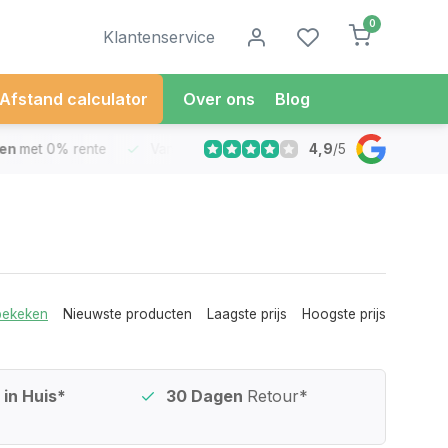
0
Klantenservice
Afstand calculator
Over ons
Blog
4,9
/
5
met 0% rente
Vandaag besteld
Morgen in Huis*
30 Dag
bekeken
Nieuwste producten
Laagste prijs
Hoogste prijs
in Huis*
30 Dagen
Retour*