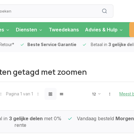
es
Diensten
Tweedekans
Advies & Hulp
our*
Beste Service Garantie
Betaal in
3 gelijke delen
ten getagd met zoomen
Pagina 1 van 1
Meest 
l in
3 gelijke delen
met 0%
Vandaag besteld
Morgen 
rente