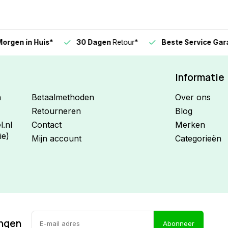
n in Huis*
30 Dagen
Retour*
Beste Service Garanti
Informatie
n
Betaalmethoden
Over ons
Retourneren
Blog
.nl
Contact
Merken
ie)
Mijn account
Categorieën
ingen
Abonneer