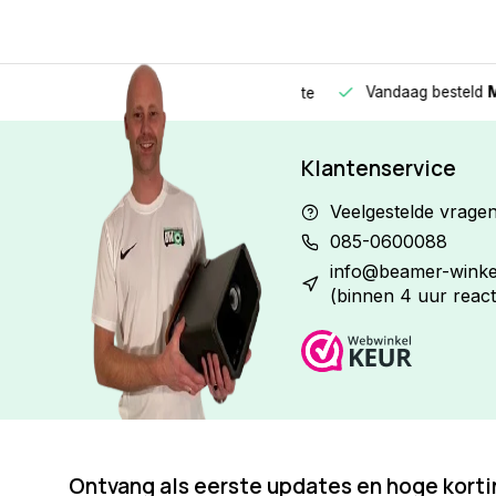
Vandaag besteld
Morge
Betaal in
3 gelijke delen
met 0% rente
Klantenservice
Veelgestelde vrage
085-0600088
info@beamer-winkel
(binnen 4 uur react
Ontvang als eerste updates en hoge kort