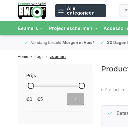
Alle
categorieën
Beamers
Projectieschermen
Accessoir
 rente
Vandaag besteld
Morgen in Huis*
30 Dagen
Ret
Home
Tags
zoomen
Produc
Prijs
0 Producten
€0 - €5
Beste Service Garantie
Betaa