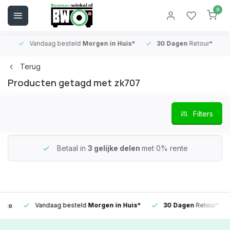
0
Vandaag besteld
Morgen in Huis*
30 Dagen
Retour*
B
Terug
Producten getagd met zk707
Filters
Betaal in
3 gelijke delen
met 0% rente
Vandaag besteld
Morgen in Huis*
30 Dagen
Retour*