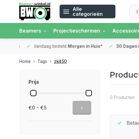
Alle
categorieën
Beamers
Projectieschermen
Accessoir
 rente
Vandaag besteld
Morgen in Huis*
30 Dagen
Ret
Home
Tags
zk450
Produc
Prijs
0 Producten
€0 - €5
Beste Service Garantie
Betaa