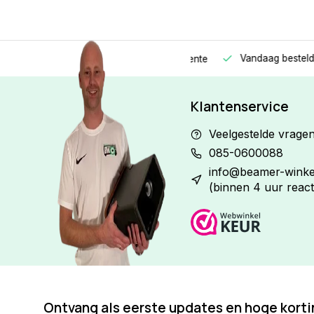
Vandaag besteld
Morge
Betaal in
3 gelijke delen
met 0% rente
Klantenservice
Veelgestelde vrage
085-0600088
info@beamer-winkel
(binnen 4 uur react
Ontvang als eerste updates en hoge kort