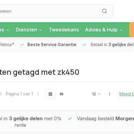
es
Diensten
Tweedekans
Advies & Hulp
our*
Beste Service Garantie
Betaal in
3 gelijke delen
ten getagd met zk450
Pagina 1 van 1
Meest 
l in
3 gelijke delen
met 0%
Vandaag besteld
Morgen 
rente