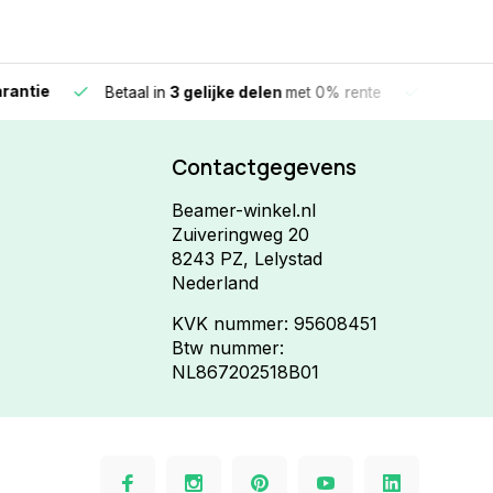
e
Vandaag beste
Betaal in
3 gelijke delen
met 0% rente
Contactgegevens
Beamer-winkel.nl
Zuiveringweg 20
8243 PZ, Lelystad
Nederland
KVK nummer: 95608451
Btw nummer:
NL867202518B01