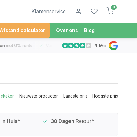
0
Klantenservice
Afstand calculator
Over ons
Blog
4,9
/
5
met 0% rente
Vandaag besteld
Morgen in Huis*
30 Dag
bekeken
Nieuwste producten
Laagste prijs
Hoogste prijs
in Huis*
30 Dagen
Retour*