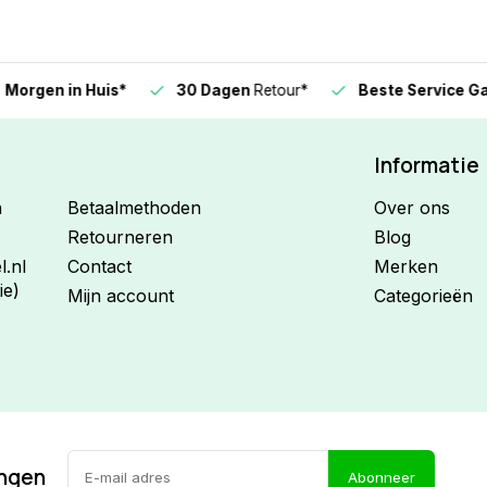
n in Huis*
30 Dagen
Retour*
Beste Service Garanti
Informatie
n
Betaalmethoden
Over ons
Retourneren
Blog
.nl
Contact
Merken
ie)
Mijn account
Categorieën
ingen
Abonneer