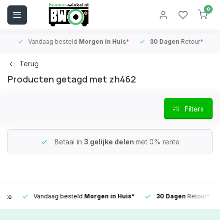
0
Vandaag besteld
Morgen in Huis*
30 Dagen
Retour*
B
Terug
Producten getagd met zh462
Filters
Betaal in
3 gelijke delen
met 0% rente
Vandaag besteld
Morgen in Huis*
30 Dagen
Retour*