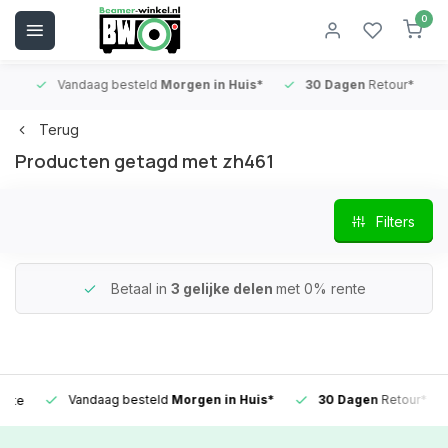
0
Vandaag besteld
Morgen in Huis*
30 Dagen
Retour*
B
Terug
Producten getagd met zh461
Filters
Betaal in
3 gelijke delen
met 0% rente
Vandaag besteld
Morgen in Huis*
30 Dagen
Retour*