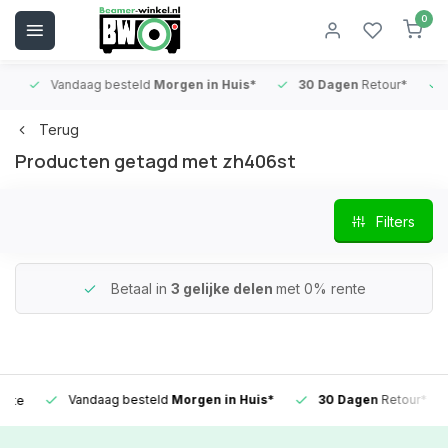
0
Vandaag besteld
Morgen in Huis*
30 Dagen
Retour*
B
Terug
Producten getagd met zh406st
Filters
Betaal in
3 gelijke delen
met 0% rente
Vandaag besteld
Morgen in Huis*
30 Dagen
Retour*