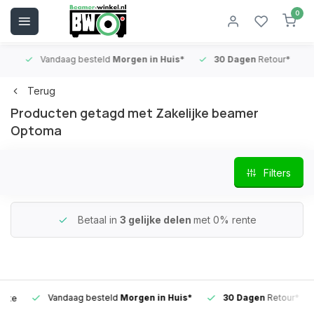
0
Vandaag besteld
Morgen in Huis*
30 Dagen
Retour*
B
Terug
Producten getagd met Zakelijke beamer
Optoma
Filters
Betaal in
3 gelijke delen
met 0% rente
Vandaag besteld
Morgen in Huis*
30 Dagen
Retour*