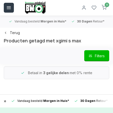
0
Vandaag besteld
Morgen in Huis*
30 Dagen
Retour*
B
Terug
Producten getagd met xgimi s max
Filters
Betaal in
3 gelijke delen
met 0% rente
Vandaag besteld
Morgen in Huis*
30 Dagen
Retour*