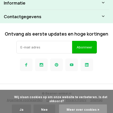
Informatie
Contactgegevens
Ontvang als eerste updates en hoge kortingen
Abonneer
© Beamer-winkel.nl
            Wij slaan cookies op om onze website te verbeteren. Is dat 
Algemene voorwaarden
Disclaimer
Privacy Policy
Sitemap
akkoord?

Ja
Nee
Meer over cookies »