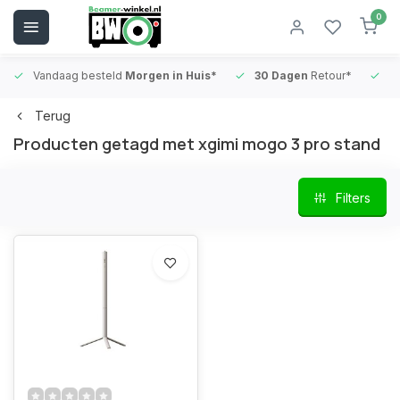
0
Vandaag besteld
Morgen in Huis*
30 Dagen
Retour*
B
Terug
Producten getagd met xgimi mogo 3 pro stand
Filters