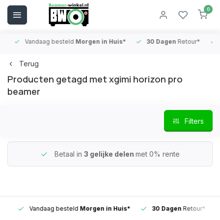
0
Vandaag besteld
Morgen in Huis*
30 Dagen
Retour*
B
Terug
Producten getagd met xgimi horizon pro
beamer
Filters
Betaal in
3 gelijke delen
met 0% rente
Vandaag besteld
Morgen in Huis*
30 Dagen
Retour*