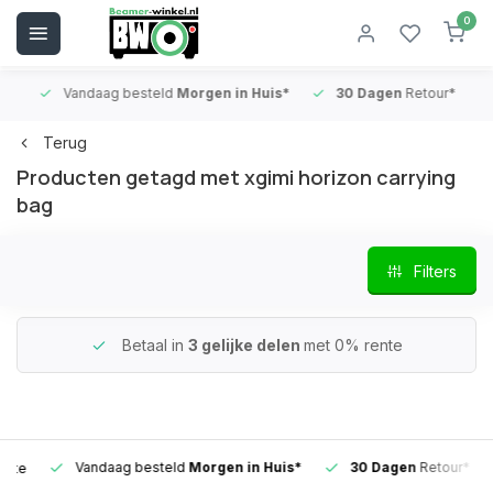
0
Vandaag besteld
Morgen in Huis*
30 Dagen
Retour*
B
Terug
Producten getagd met xgimi horizon carrying
bag
Filters
Betaal in
3 gelijke delen
met 0% rente
Vandaag besteld
Morgen in Huis*
30 Dagen
Retour*