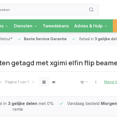
es
Diensten
Tweedekans
Advies & Hulp
our*
Beste Service Garantie
Betaal in
3 gelijke delen
en getagd met xgimi elfin flip beame
Pagina 1 van 1
Meest 
l in
3 gelijke delen
met 0%
Vandaag besteld
Morgen 
rente