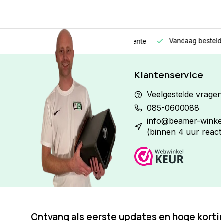
Vandaag besteld
Morge
Betaal in
3 gelijke delen
met 0% rente
Klantenservice
Veelgestelde vrage
085-0600088
info@beamer-winkel
(binnen 4 uur react
Ontvang als eerste updates en hoge kort