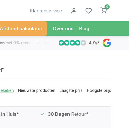
0
Klantenservice
Afstand calculator
Over ons
Blog
4,9
/
5
met 0% rente
Vandaag besteld
Morgen in Huis*
30 Dag
r
bekeken
Nieuwste producten
Laagste prijs
Hoogste prijs
in Huis*
30 Dagen
Retour*