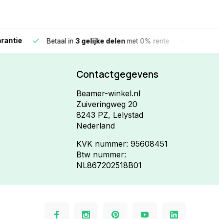
e
Vandaag beste
Betaal in
3 gelijke delen
met 0% rente
Contactgegevens
Beamer-winkel.nl
Zuiveringweg 20
8243 PZ, Lelystad
Nederland
KVK nummer: 95608451
Btw nummer:
NL867202518B01