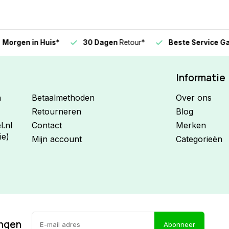
n in Huis*
30 Dagen
Retour*
Beste Service Garanti
Informatie
n
Betaalmethoden
Over ons
Retourneren
Blog
.nl
Contact
Merken
ie)
Mijn account
Categorieën
ingen
Abonneer