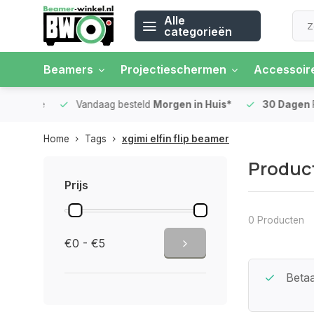
Alle
categorieën
Beamers
Projectieschermen
Accessoir
 rente
Vandaag besteld
Morgen in Huis*
30 Dagen
Ret
Home
Tags
xgimi elfin flip beamer
Product
Prijs
0 Producten
€0 - €5
Beste Service Garantie
Betaa