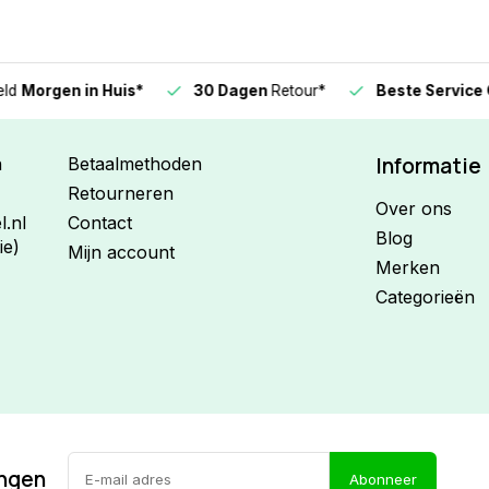
n in Huis*
30 Dagen
Retour*
Beste Service Garanti
Informatie
n
Betaalmethoden
Retourneren
Over ons
.nl
Contact
Blog
ie)
Mijn account
Merken
Categorieën
ingen
Abonneer