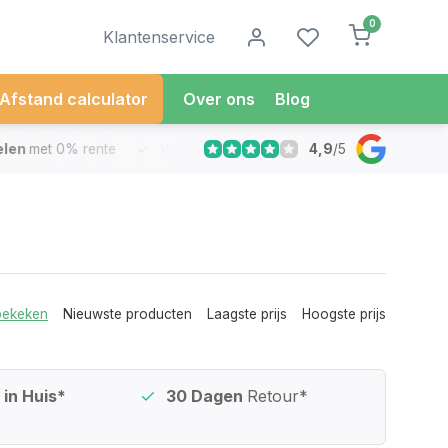
0
Klantenservice
Afstand calculator
Over ons
Blog
4,9
/
5
met 0% rente
Vandaag besteld
Morgen in Huis*
30 Dag
bekeken
Nieuwste producten
Laagste prijs
Hoogste prijs
in Huis*
30 Dagen
Retour*