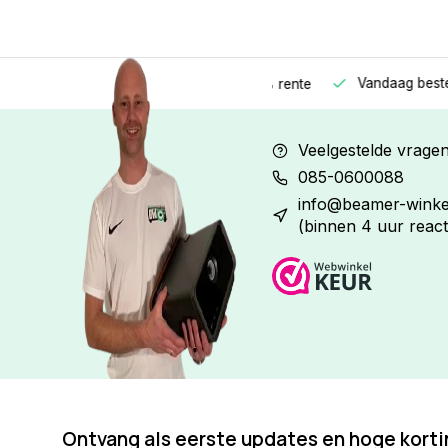
Vandaag besteld
Morge
Betaal in
3 gelijke delen
met 0% rente
Veelgestelde vrage
085-0600088
info@beamer-winkel
(binnen 4 uur react
Ontvang als eerste updates en hoge kort