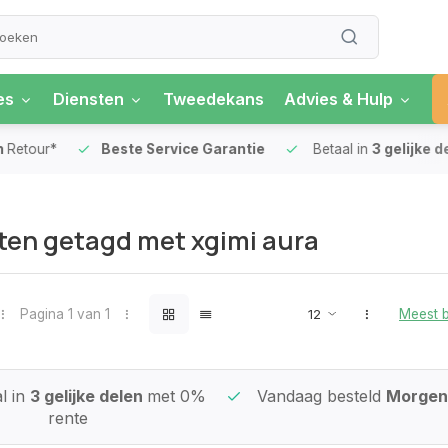
es
Diensten
Tweedekans
Advies & Hulp
our*
Beste Service Garantie
Betaal in
3 gelijke delen
en getagd met xgimi aura
Pagina 1 van 1
Meest 
l in
3 gelijke delen
met 0%
Vandaag besteld
Morgen 
rente