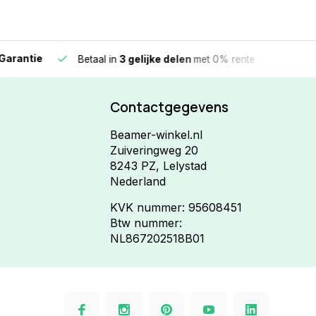
e
Vandaag beste
Betaal in
3 gelijke delen
met 0% rente
Contactgegevens
Beamer-winkel.nl
Zuiveringweg 20
8243 PZ, Lelystad
Nederland
KVK nummer: 95608451
Btw nummer:
NL867202518B01