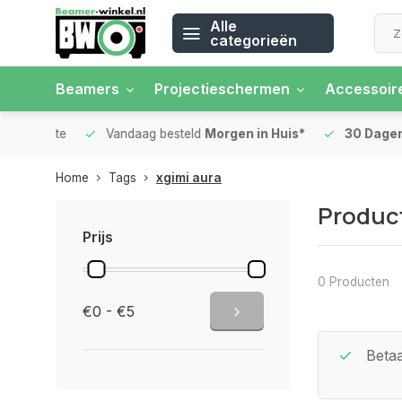
Alle
categorieën
Beamers
Projectieschermen
Accessoir
 rente
Vandaag besteld
Morgen in Huis*
30 Dagen
Ret
Home
Tags
xgimi aura
Product
Prijs
0 Producten
€0 - €5
Beste Service Garantie
Betaa