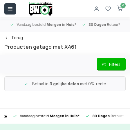
0
Vandaag besteld
Morgen in Huis*
30 Dagen
Retour*
B
Terug
Producten getagd met X461
Filters
Betaal in
3 gelijke delen
met 0% rente
Vandaag besteld
Morgen in Huis*
30 Dagen
Retour*