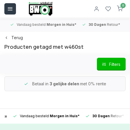
0
Vandaag besteld
Morgen in Huis*
30 Dagen
Retour*
B
Terug
Producten getagd met w460st
Filters
Betaal in
3 gelijke delen
met 0% rente
Vandaag besteld
Morgen in Huis*
30 Dagen
Retour*