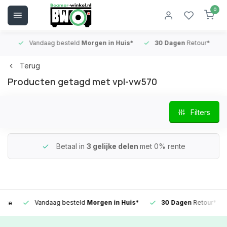
0
Vandaag besteld
Morgen in Huis*
30 Dagen
Retour*
B
Terug
Producten getagd met vpl-vw570
Filters
Betaal in
3 gelijke delen
met 0% rente
Vandaag besteld
Morgen in Huis*
30 Dagen
Retour*