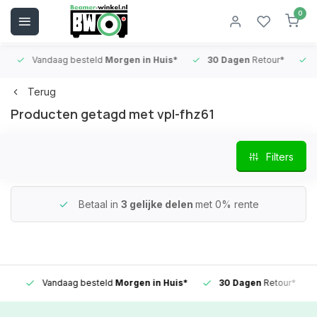
0
Vandaag besteld
Morgen in Huis*
30 Dagen
Retour*
B
Terug
Producten getagd met vpl-fhz61
Filters
Betaal in
3 gelijke delen
met 0% rente
Vandaag besteld
Morgen in Huis*
30 Dagen
Retour*