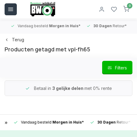
0
Vandaag besteld
Morgen in Huis*
30 Dagen
Retour*
B
Terug
Producten getagd met vpl-fh65
Filters
Betaal in
3 gelijke delen
met 0% rente
Vandaag besteld
Morgen in Huis*
30 Dagen
Retour*