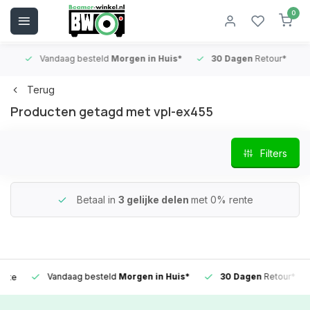
0
Vandaag besteld
Morgen in Huis*
30 Dagen
Retour*
B
Terug
Producten getagd met vpl-ex455
Filters
Betaal in
3 gelijke delen
met 0% rente
Vandaag besteld
Morgen in Huis*
30 Dagen
Retour*