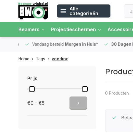
Alle
categorieën
Beamers
Projectieschermen
Accessoir
 rente
Vandaag besteld
Morgen in Huis*
30 Dagen
Ret
Home
Tags
voeding
Produc
Prijs
0 Producten
€0 - €5
Beste Service Garantie
Betaa