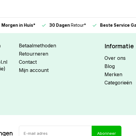
n in Huis*
30 Dagen
Retour*
Beste Service Garanti
Informatie
n
Betaalmethoden
Retourneren
Over ons
.nl
Contact
Blog
ie)
Mijn account
Merken
Categorieën
ingen
Abonneer