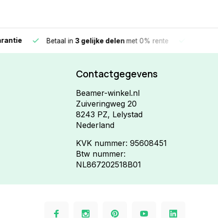
e
Vandaag beste
Betaal in
3 gelijke delen
met 0% rente
Contactgegevens
Beamer-winkel.nl
Zuiveringweg 20
8243 PZ, Lelystad
Nederland
KVK nummer: 95608451
Btw nummer:
NL867202518B01