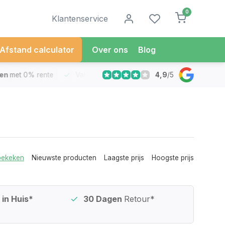
0
Klantenservice
Afstand calculator
Over ons
Blog
4,9
/
5
met 0% rente
Vandaag besteld
Morgen in Huis*
30 Dag
bekeken
Nieuwste producten
Laagste prijs
Hoogste prijs
in Huis*
30 Dagen
Retour*