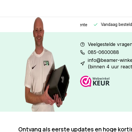
Vandaag besteld
Morge
Betaal in
3 gelijke delen
met 0% rente
Veelgestelde vrage
085-0600088
info@beamer-winkel
(binnen 4 uur react
Ontvang als eerste updates en hoge kort