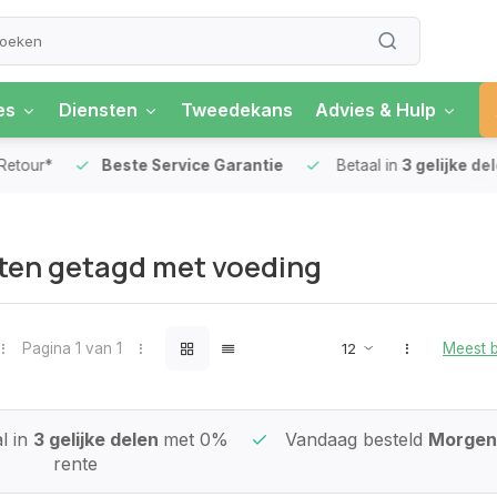
es
Diensten
Tweedekans
Advies & Hulp
our*
Beste Service Garantie
Betaal in
3 gelijke delen
ten getagd met voeding
Pagina 1 van 1
Meest 
l in
3 gelijke delen
met 0%
Vandaag besteld
Morgen 
rente