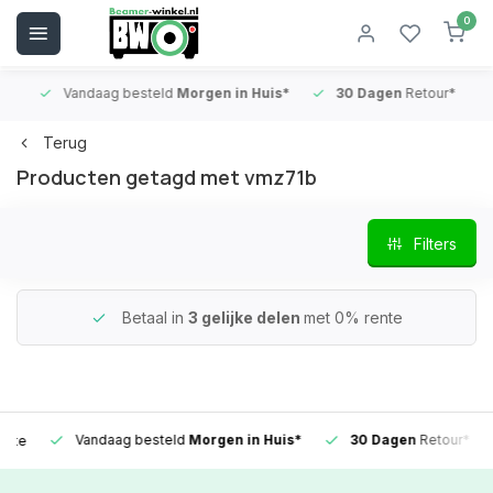
0
Vandaag besteld
Morgen in Huis*
30 Dagen
Retour*
B
Terug
Producten getagd met vmz71b
Filters
Betaal in
3 gelijke delen
met 0% rente
Vandaag besteld
Morgen in Huis*
30 Dagen
Retour*