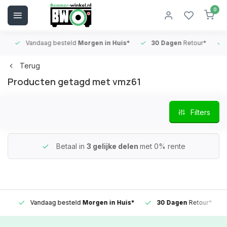
0
Vandaag besteld
Morgen in Huis*
30 Dagen
Retour*
B
Terug
Producten getagd met vmz61
Filters
Betaal in
3 gelijke delen
met 0% rente
Vandaag besteld
Morgen in Huis*
30 Dagen
Retour*