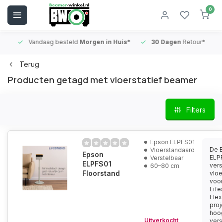
0
Vandaag besteld
Morgen in Huis*
30 Dagen
Retour*
B
Terug
Producten getagd met vloerstatief beamer
Filters
Epson ELPFS01
De 
Vloerstandaard
Epson
ELP
Verstelbaar
ELPFS01
vers
60–80 cm
Floorstand
vlo
voo
Life
Flex
proj
hoo
Uitverkocht
vers