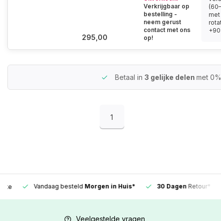
Verkrijgbaar op
(60
bestelling -
met
neem gerust
rota
contact met ons
+90°
295,00
op!
Betaal in
3 gelijke delen
met 0%
1
Vandaag besteld
Morgen in Huis*
30 Dagen
Retour*
Veelgestelde vragen