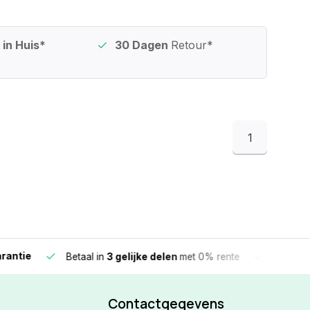
in Huis*
30 Dagen
Retour*
1
e
Vandaag beste
Betaal in
3 gelijke delen
met 0% rente
Contactgegevens