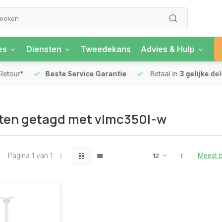
es
Diensten
Tweedekans
Advies & Hulp
our*
Beste Service Garantie
Betaal in
3 gelijke delen
ten getagd met vlmc350l-w
Pagina 1 van 1
Meest 