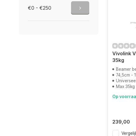
€0 - €250
Vivolink
35kg
Beamer b
74,5cm - 
Universee
Max 35kg
Op voorra
239,00
Vergelij