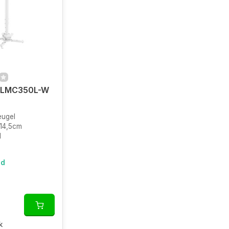
 VLMC350L-W
eugel
114,5cm
l
ad
k