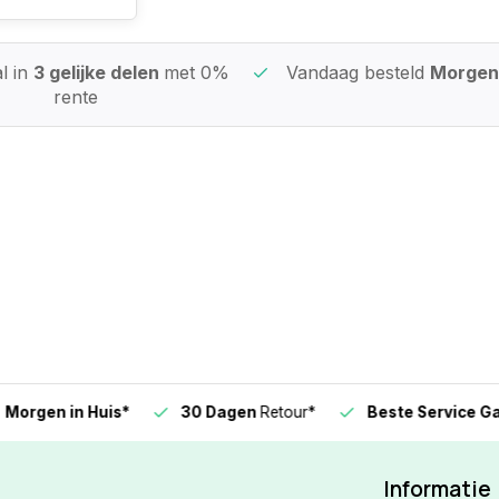
l in
3 gelijke delen
met 0%
Vandaag besteld
Morgen 
rente
n in Huis*
30 Dagen
Retour*
Beste Service Garanti
Informatie