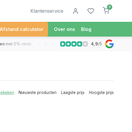
0
Klantenservice
Afstand calculator
Over ons
Blog
4,9
/
5
met 0% rente
Vandaag besteld
Morgen in Huis*
30 Dag
bekeken
Nieuwste producten
Laagste prijs
Hoogste prijs