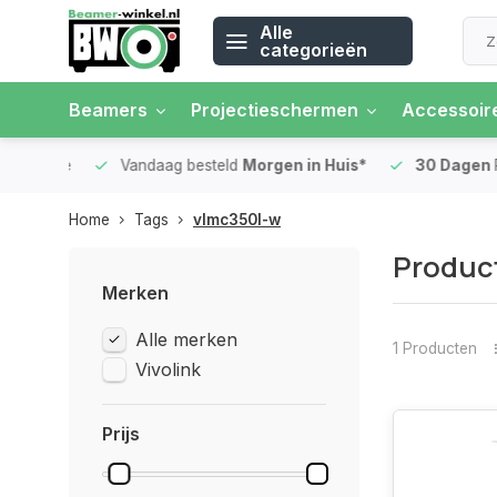
Alle
categorieën
Beamers
Projectieschermen
Accessoir
 rente
Vandaag besteld
Morgen in Huis*
30 Dagen
Ret
Home
Tags
vlmc350l-w
Produc
Merken
Alle merken
1 Producten
Vivolink
Prijs