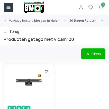
0
Vandaag besteld
Morgen in Huis*
30 Dagen
Retour*
B
Terug
Producten getagd met vlcam100
Filters