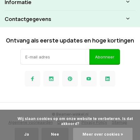
Informatie
Contactgegevens
Ontvang als eerste updates en hoge kortingen
Abonneer
© Beamer-winkel.nl
            Wij slaan cookies op om onze website te verbeteren. Is dat 
Algemene voorwaarden
Disclaimer
Privacy Policy
Sitemap
akkoord?

Ja
Nee
Meer over cookies »