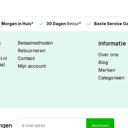
n in Huis*
30 Dagen
Retour*
Beste Service Garanti
Informatie
n
Betaalmethoden
Retourneren
Over ons
.nl
Contact
Blog
ie)
Mijn account
Merken
Categorieën
ingen
Abonneer