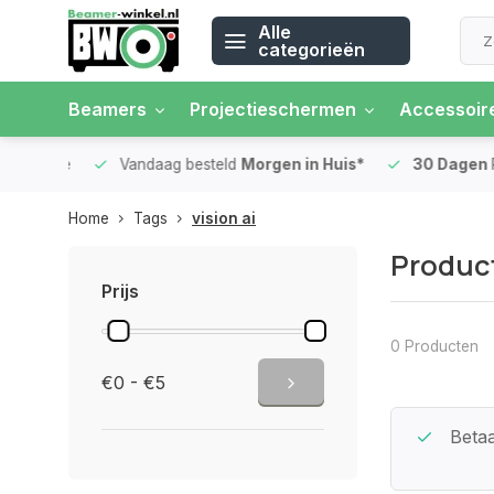
Alle
categorieën
Beamers
Projectieschermen
Accessoir
 rente
Vandaag besteld
Morgen in Huis*
30 Dagen
Ret
Home
Tags
vision ai
Product
Prijs
0 Producten
€0 - €5
Beste Service Garantie
Betaa