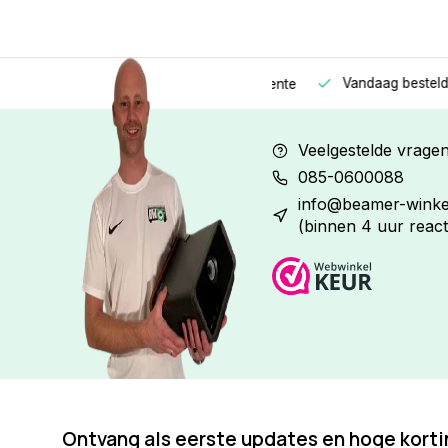
Vandaag besteld
Morge
Betaal in
3 gelijke delen
met 0% rente
Veelgestelde vrage
085-0600088
info@beamer-winkel
(binnen 4 uur react
Ontvang als eerste updates en hoge kort