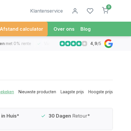
0
Klantenservice
Afstand calculator
Over ons
Blog
4,9
/
5
met 0% rente
Vandaag besteld
Morgen in Huis*
30 Dag
bekeken
Nieuwste producten
Laagste prijs
Hoogste prijs
in Huis*
30 Dagen
Retour*