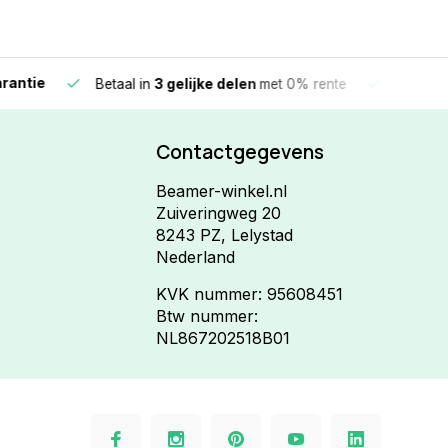
e
Vandaag beste
Betaal in
3 gelijke delen
met 0% rente
Contactgegevens
Beamer-winkel.nl
Zuiveringweg 20
8243 PZ, Lelystad
Nederland
KVK nummer: 95608451
Btw nummer:
NL867202518B01