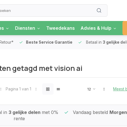
es
Diensten
Tweedekans
Advies & Hulp
our*
Beste Service Garantie
Betaal in
3 gelijke delen
en getagd met vision ai
Pagina 1 van 1
Meest 
l in
3 gelijke delen
met 0%
Vandaag besteld
Morgen 
rente