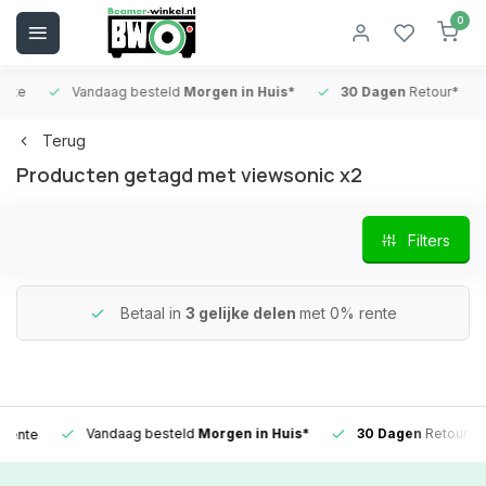
0
Vandaag besteld
Morgen in Huis*
30 Dagen
Retour*
B
Terug
Producten getagd met viewsonic x2
Filters
Betaal in
3 gelijke delen
met 0% rente
Vandaag besteld
Morgen in Huis*
30 Dagen
Retour*