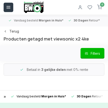
0
Vandaag besteld
Morgen in Huis*
30 Dagen
Retour*
B
Terug
Producten getagd met viewsonic x2 4ke
Filters
Betaal in
3 gelijke delen
met 0% rente
Vandaag besteld
Morgen in Huis*
30 Dagen
Retour*