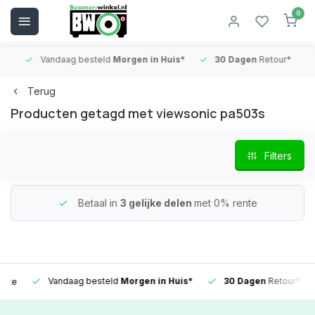
0
Vandaag besteld
Morgen in Huis*
30 Dagen
Retour*
B
Terug
Producten getagd met viewsonic pa503s
Filters
Betaal in
3 gelijke delen
met 0% rente
Vandaag besteld
Morgen in Huis*
30 Dagen
Retour*