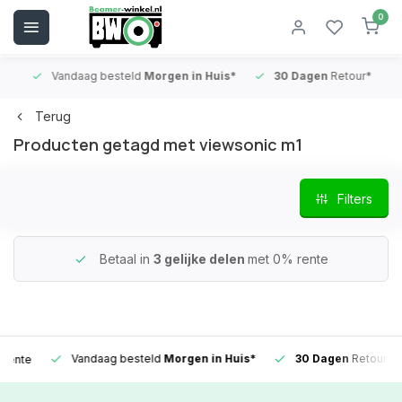
0
Vandaag besteld
Morgen in Huis*
30 Dagen
Retour*
B
Terug
Producten getagd met viewsonic m1
Filters
Betaal in
3 gelijke delen
met 0% rente
Vandaag besteld
Morgen in Huis*
30 Dagen
Retour*