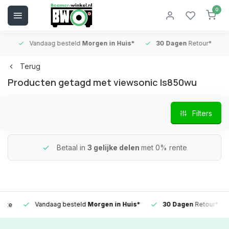
0
Vandaag besteld
Morgen in Huis*
30 Dagen
Retour*
B
Terug
Producten getagd met viewsonic ls850wu
Filters
Betaal in
3 gelijke delen
met 0% rente
Vandaag besteld
Morgen in Huis*
30 Dagen
Retour*