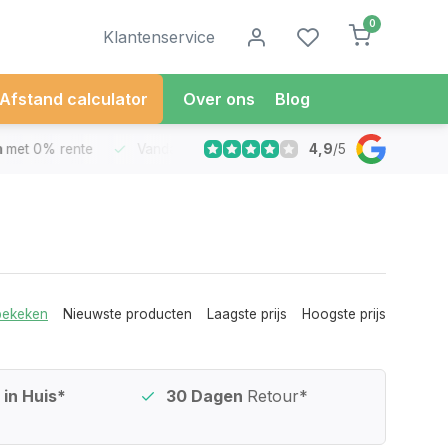
0
Klantenservice
Afstand calculator
Over ons
Blog
4,9
/
5
met 0% rente
Vandaag besteld
Morgen in Huis*
30 Dag
bekeken
Nieuwste producten
Laagste prijs
Hoogste prijs
in Huis*
30 Dagen
Retour*