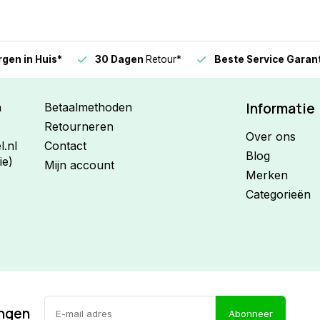
n in Huis*
30 Dagen
Retour*
Beste Service Garanti
Informatie
n
Betaalmethoden
Retourneren
Over ons
.nl
Contact
Blog
ie)
Mijn account
Merken
Categorieën
ingen
Abonneer