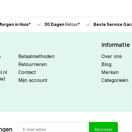
n in Huis*
30 Dagen
Retour*
Beste Service Garanti
Informatie
n
Betaalmethoden
Over ons
Retourneren
Blog
.nl
Contact
Merken
ie)
Mijn account
Categorieën
ingen
Abonneer