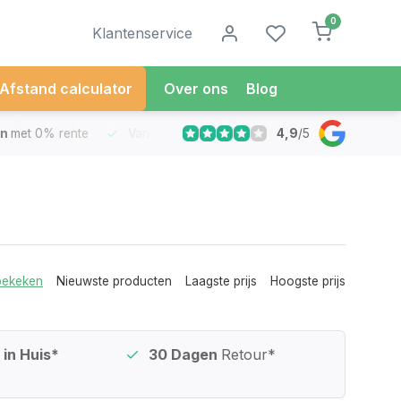
0
Klantenservice
Afstand calculator
Over ons
Blog
4,9
/
5
met 0% rente
Vandaag besteld
Morgen in Huis*
30 Dag
bekeken
Nieuwste producten
Laagste prijs
Hoogste prijs
in Huis*
30 Dagen
Retour*