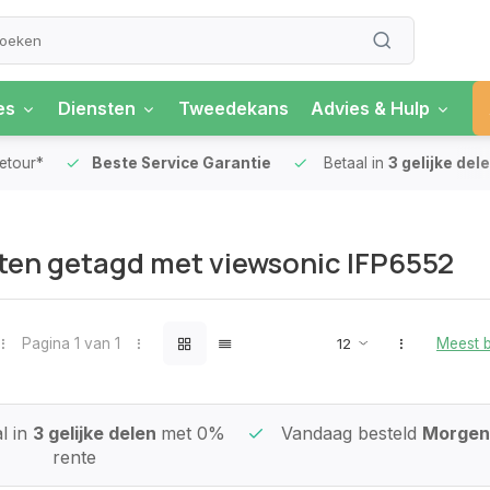
es
Diensten
Tweedekans
Advies & Hulp
our*
Beste Service Garantie
Betaal in
3 gelijke delen
en getagd met viewsonic IFP6552
Pagina 1 van 1
Meest 
l in
3 gelijke delen
met 0%
Vandaag besteld
Morgen 
rente