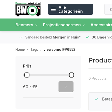
Alle
categorieën
Beamers
Projectieschermen
Accessoir
 rente
Vandaag besteld
Morgen in Huis*
30 Dagen
Ret
Home
Tags
viewsonic IFP6552
Product
Prijs
0 Producten
€0 - €5
Beste Service Garantie
Betaa