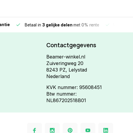
e
Vandaag beste
Betaal in
3 gelijke delen
met 0% rente
Contactgegevens
Beamer-winkel.nl
Zuiveringweg 20
8243 PZ, Lelystad
Nederland
KVK nummer: 95608451
Btw nummer:
NL867202518B01