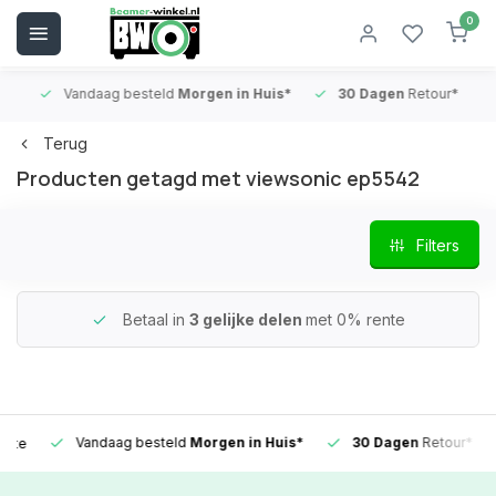
0
Vandaag besteld
Morgen in Huis*
30 Dagen
Retour*
B
Terug
Producten getagd met viewsonic ep5542
Filters
Betaal in
3 gelijke delen
met 0% rente
Vandaag besteld
Morgen in Huis*
30 Dagen
Retour*